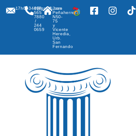
17h01344@gmail.com
098
Jose
565
Peñaherrera
7880
N50-
/
75
244
y
0659
Vicente
Heredia,
Urb.
San
Fernando