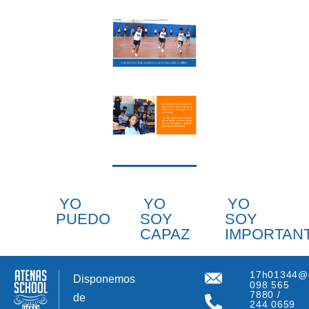
YO
YO
YO
PUEDO
SOY
SOY
CAPAZ
IMPORTAN
17h01344@
Disponemos
098 565
7880 /
de
244 0659