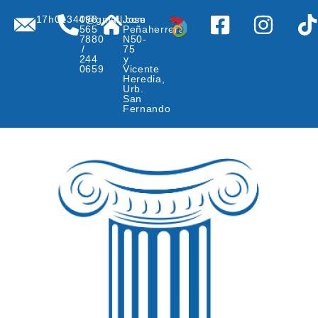
17h01344@gmail.com
098
Jose
565
Peñaherrera
7880
N50-
/
75
244
y
0659
Vicente
Heredia,
Urb.
San
Fernando