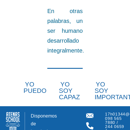
En otras
palabras, un
ser humano
desarrollado
integralmente.
YO
YO
YO
PUEDO
SOY
SOY
CAPAZ
IMPORTAN
17h01344@
Disponemos
098 565
7880 /
de
244 0659