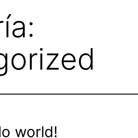
ía:
gorized
lo world!