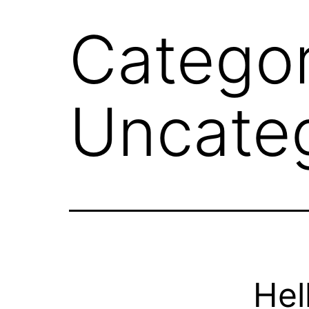
Categor
Uncate
Hel